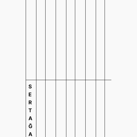
S
E
R
T
A
Ğ
A