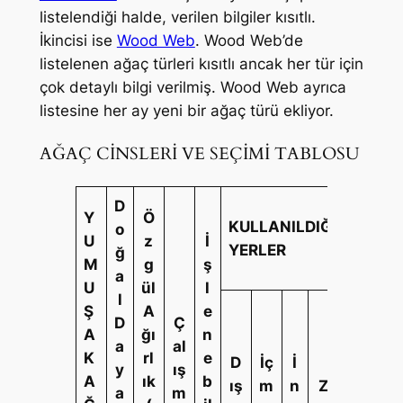
listelendiği halde, verilen bilgiler kısıtlı.
İkincisi ise
Wood Web
. Wood Web’de
listelenen ağaç türleri kısıtlı ancak her tür için
çok detaylı bilgi verilmiş. Wood Web ayrıca
listesine her ay yeni bir ağaç türü ekliyor.
AĞAÇ CİNSLERİ VE SEÇİMİ TABLOSU
D
Y
Ö
KULLANILDIĞI
o
U
z
İ
YERLER
ğ
M
g
ş
a
U
ül
l
l
Ş
A
e
D
Ç
M
A
ğı
n
a
al
al
K
rl
e
D
İç
İ
y
ış
iy
M
A
ık
b
ış
m
n
Z
a
m
e
o