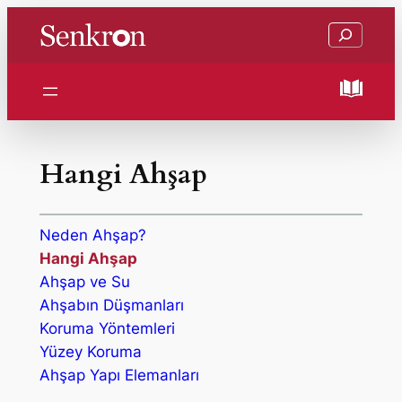
İçeriğe
Ara
geç
Hangi Ahşap
Neden Ahşap?
Hangi Ahşap
Ahşap ve Su
Ahşabın Düşmanları
Koruma Yöntemleri
Yüzey Koruma
Ahşap Yapı Elemanları