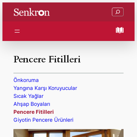
İçeriğe
Ara
geç
Pencere Fitilleri
Önkoruma
Yangına Karşı Koruyucular
Sıcak Yağlar
Ahşap Boyaları
Pencere Fitilleri
Giyotin Pencere Ürünleri