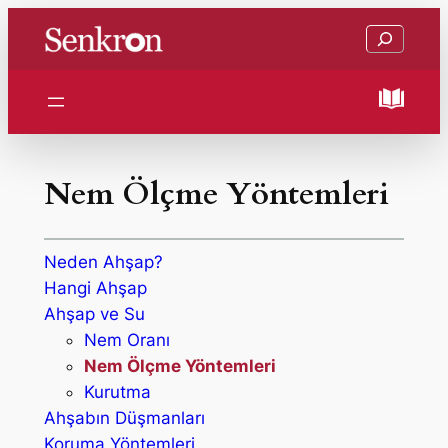
İçeriğe
Ara
geç
Nem Ölçme Yöntemleri
Neden Ahşap?
Hangi Ahşap
Ahşap ve Su
Nem Oranı
Nem Ölçme Yöntemleri
Kurutma
Ahşabın Düşmanları
Koruma Yöntemleri