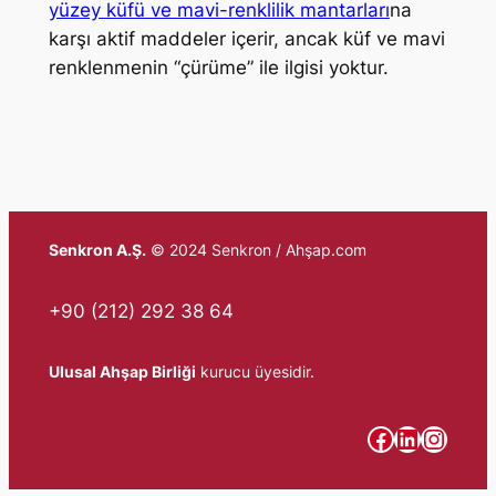
yüzey küfü ve mavi-renklilik mantarları
na
karşı aktif maddeler içerir, ancak küf ve mavi
renklenmenin “çürüme” ile ilgisi yoktur.
Senkron A.Ş.
© 2024 Senkron / Ahşap.com
+90 (212) 292 38 64
Ulusal Ahşap Birliği
kurucu üyesidir.
Facebook
LinkedIn
Instagram