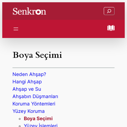
İçeriğe
Ara
geç
Boya Seçimi
Neden Ahşap?
Hangi Ahşap
Ahşap ve Su
Ahşabın Düşmanları
Koruma Yöntemleri
Yüzey Koruma
Boya Seçimi
Yüzey İşlemleri